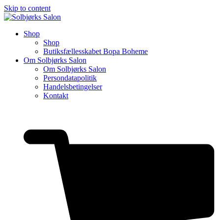
Skip to content
Shop
Shop
Butiksfællesskabet Bopa Boheme
Om Solbjørks Salon
Om Solbjørks Salon
Persondatapolitik
Handelsbetingelser
Kontakt